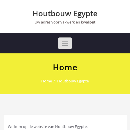
Ga
naar
Houtbouw Egypte
de
inhoud
Uw adres voor vakwerk en kwaliteit
Home
Home
Houtbouw Egypte
Welkom op de website van Houtbouw Egypte.