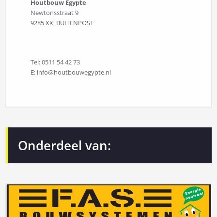
Houtbouw Egypte
Newtonsstraat 9
9285 XX BUITENPOST
Tel: 0511 54 42 73
E: info@houtbouwegypte.nl
Onderdeel van: