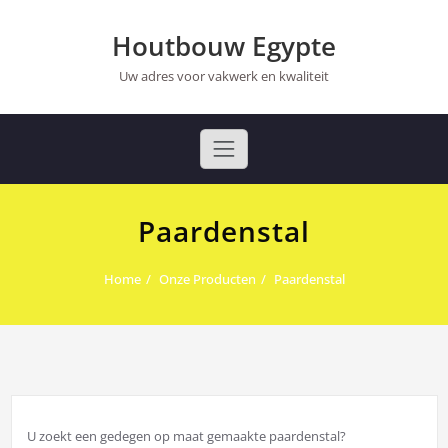
Ga
naar
Houtbouw Egypte
de
inhoud
Uw adres voor vakwerk en kwaliteit
Paardenstal
Home
Onze Producten
Paardenstal
U zoekt een gedegen op maat gemaakte paardenstal?