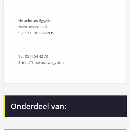
Houtbouw Egypte
Newtonsstraat 9
9285 XX BUITENPOST
Tel: 0511 54 42 73
E: info@houtbouwegypte.nl
Onderdeel van: