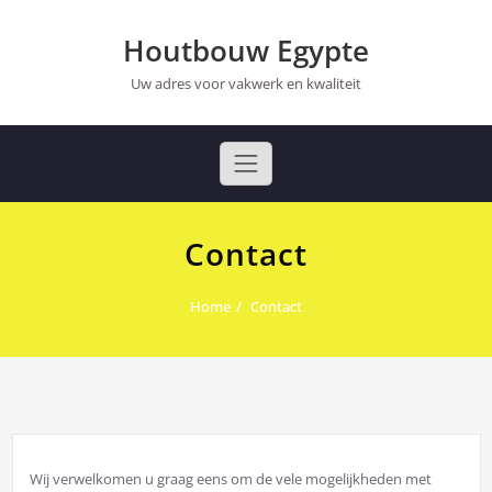
Ga
naar
Houtbouw Egypte
de
inhoud
Uw adres voor vakwerk en kwaliteit
Contact
Home
Contact
Wij verwelkomen u graag eens om de vele mogelijkheden met